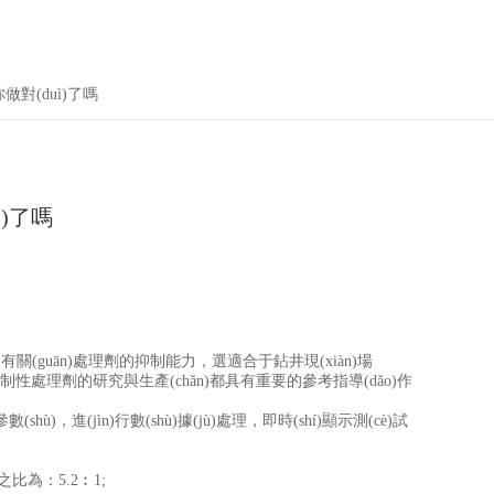
做對(duì)了嗎
ì)了嗎
ià)有關(guān)處理劑的抑制能力，選適合于鉆井現(xiàn)場
(guān)抑制性處理劑的研究與生產(chǎn)都具有重要的參考指導(dǎo)作
)，進(jìn)行數(shù)據(jù)處理，即時(shí)顯示測(cè)試
比為：5.2︰1;