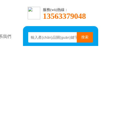
服務(wù)熱線：
13563379048
n)系我們