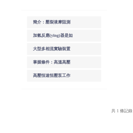
/ Related articles
簡介：壓裂液摩阻測
試儀產(chǎn)品介紹
加氫反應(yīng)器是如
何做分類的？
大型多相流實驗裝置
掌握條件：高溫高壓
反應(yīng)裝置的探索
高壓恒速恒壓泵工作
之旅
完畢后要如何停泵？
共 1 條記錄