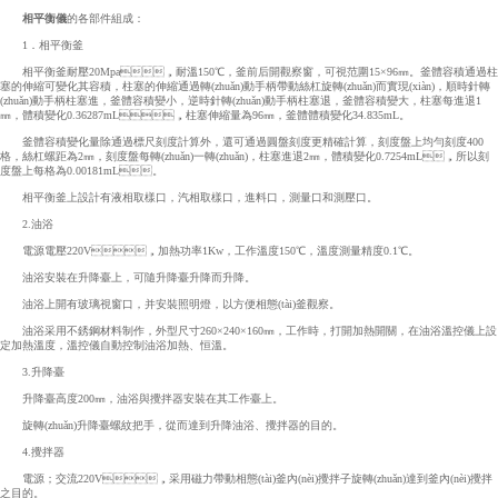
相平衡儀
的各部件組成：
1．相平衡釜
相平衡釜耐壓20Mpa，耐溫150℃，釜前后開觀察窗，可視范圍15×96㎜。釜體容積通過柱
塞的伸縮可變化其容積，柱塞的伸縮通過轉(zhuǎn)動手柄帶動絲杠旋轉(zhuǎn)而實現(xiàn)，順時針轉
(zhuǎn)動手柄柱塞進，釜體容積變小，逆時針轉(zhuǎn)動手柄柱塞退，釜體容積變大，柱塞每進退1
㎜，體積變化0.36287mL，柱塞伸縮量為96㎜，釜體體積變化34.835mL。
釜體容積變化量除通過標尺刻度計算外，還可通過圓盤刻度更精確計算，刻度盤上均勻刻度400
格，絲杠螺距為2㎜，刻度盤每轉(zhuǎn)一轉(zhuǎn)，柱塞進退2㎜，體積變化0.7254mL，所以刻
度盤上每格為0.00181mL。
相平衡釜上設計有液相取樣口，汽相取樣口，進料口，測量口和測壓口。
2.油浴
電源電壓220V，加熱功率1Kw，工作溫度150℃，溫度測量精度0.1℃。
油浴安裝在升降臺上，可隨升降臺升降而升降。
油浴上開有玻璃視窗口，并安裝照明燈，以方便相態(tài)釜觀察。
油浴采用不銹鋼材料制作，外型尺寸260×240×160㎜，工作時，打開加熱開關，在油浴溫控儀上設
定加熱溫度，溫控儀自動控制油浴加熱、恒溫。
3.升降臺
升降臺高度200㎜，油浴與攪拌器安裝在其工作臺上。
旋轉(zhuǎn)升降臺螺紋把手，從而達到升降油浴、攪拌器的目的。
4.攪拌器
電源；交流220V，采用磁力帶動相態(tài)釜內(nèi)攪拌子旋轉(zhuǎn)達到釜內(nèi)攪拌
之目的。