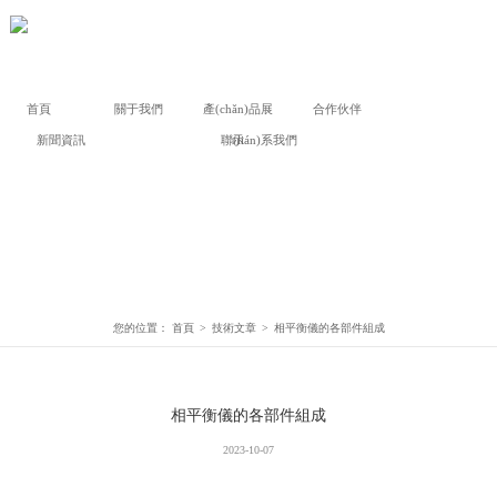
首頁
關于我們
產(chǎn)品展
合作伙伴
新聞資訊
技術文章
聯(lián)系我們
示
您的位置：
首頁
>
技術文章
>
相平衡儀的各部件組成
相平衡儀的各部件組成
2023-10-07