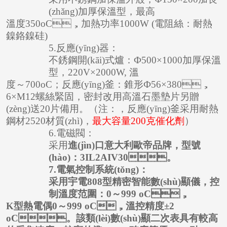
(zhǎng)加厚保溫型，最高
溫度
350
o
C
，加熱功率
1000W (
電阻絲：耐熱
鎳鉻鎳硅
)
5.
反應(yīng)器：
不銹鋼開(kāi)式爐：
Ф
500
×
1000
加厚保溫
型，
220V
×
2000W,
溫
度～
700
o
C
；反應(yīng)釜：錐形Ф
56
×
380
，
6
×
M12
螺絲緊固，密封改用高溫石墨墊片另贈
(zèng)送
20
片備用。（注：，反應(yīng)釜采用耐熱
鋼材
2520
材質(zhì)，
最大容量
200
克催化劑
）
6.
電磁閥：
采用
進(jìn)口意大利歐帝品牌，型號
(hào)：
3IL2AIV30
。
7.
電氣控制系統(tǒng)：
采用宇電
808
型精密智能數(shù)顯儀，控
制溫度范圍：
0
～
999
o
C
，
K
型熱電偶
0
～
999
o
C
，溫控精度±
2
o
C
。
該類(lèi)數(shù)顯二次表具有較高