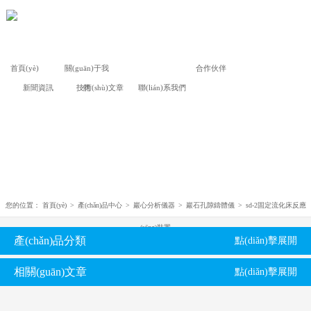
首頁(yè)
關(guān)于我
產(chǎn)品展
合作伙伴
新聞資訊
技術(shù)文章
們
聯(lián)系我們
示
您的位置：
首頁(yè)
>
產(chǎn)品中心
>
巖心分析儀器
>
巖石孔隙鑄體儀
>
sd-2固定流化床反應
(yīng)裝置
產(chǎn)品分類
點(diǎn)擊展開
(lèi)
(kāi)+
相關(guān)文章
點(diǎn)擊展開
(kāi)+