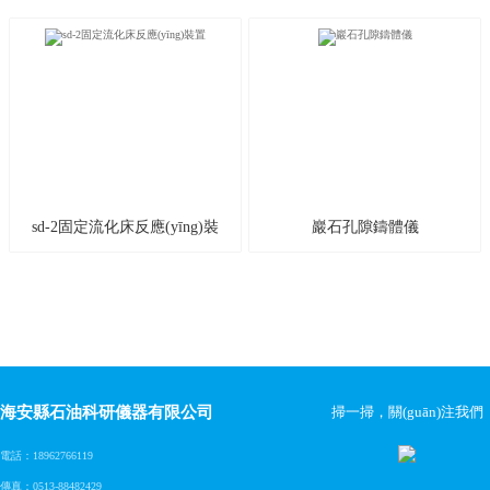
(kāi)+
sd-2固定流化床反應(yīng)裝
巖石孔隙鑄體儀
置
海安縣石油科研儀器有限公司
掃一掃，關(guān)注我們
電話：18962766119
傳真：0513-88482429